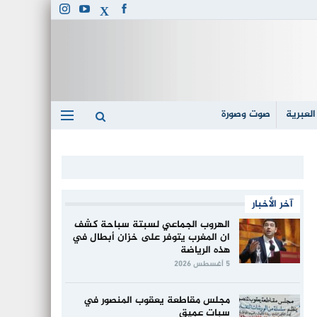
العبرية
صوت وصورة
آخر الأخبار
الهروب الجماعي لسبتة سباحة كشف
ان المغرب يتوفر على خزان أبطال في
هذه الرياضة
5 أغسطس 2026
مجلس مقاطعة يعقوب المنصور في
سبات عميق