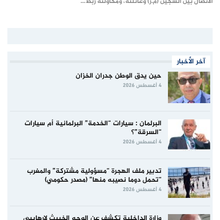
الاتصال بين السجين (م.ز) وعائلته، ومحاولته ربط…
آخر الأخبار
حين يدق الوطن جدران الخزان
4 أغسطس 2026
البرلمان : سيارات “الخدمة” البرلمانية أم سيارات
“السرقة”؟
4 أغسطس 2026
تدبير ملف الهجرة “مسؤولية مشتركة” والمغرب
“تحمل دوما نصيبه منها” (مصدر حكومي)
4 أغسطس 2026
وزارة الداخلية تكشف عن الوجه الخبيث لإرهابيي