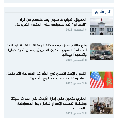
آخر الأخبار
المضيق: شباب غاضبون بعد منعهم من كراء
“البيدالو” رغم حصولهم على الرخص الضرورية…
9 أغسطس 2026
منع طاقم «دوزيم» بسبتة المحتلة: النقابة الوطنية
للصحافة المغربية تدين التضييق وتعلن تحركاً دولياً
وتصعيداً ميدانياً
8 أغسطس 2026
التحول الإستراتيجي في الشراكة المغربية الأمريكية:
أبعاد وتداعيات تجربة صاروخ “أنتيم”
8 أغسطس 2026
المغرب متمرن على إدارة الأزمات لكن أحداث سبتة
ومليلية تتطلب الإسراع تنزيل ربط المسؤولية
بالمحاسبة
8 أغسطس 2026