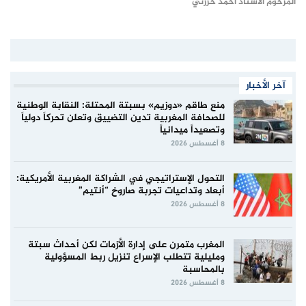
المرحوم الأستاذ أحمد حرزني
آخر الأخبار
منع طاقم «دوزيم» بسبتة المحتلة: النقابة الوطنية
للصحافة المغربية تدين التضييق وتعلن تحركاً دولياً
وتصعيداً ميدانياً
8 أغسطس 2026
التحول الإستراتيجي في الشراكة المغربية الأمريكية:
أبعاد وتداعيات تجربة صاروخ “أنتيم”
8 أغسطس 2026
المغرب متمرن على إدارة الأزمات لكن أحداث سبتة
ومليلية تتطلب الإسراع تنزيل ربط المسؤولية
بالمحاسبة
8 أغسطس 2026