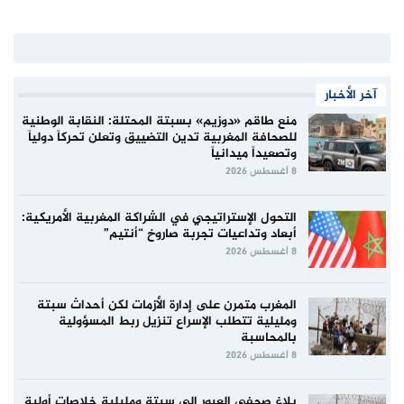
آخر الأخبار
منع طاقم «دوزيم» بسبتة المحتلة: النقابة الوطنية
للصحافة المغربية تدين التضييق وتعلن تحركاً دولياً
وتصعيداً ميدانياً
8 أغسطس 2026
التحول الإستراتيجي في الشراكة المغربية الأمريكية:
أبعاد وتداعيات تجربة صاروخ “أنتيم”
8 أغسطس 2026
المغرب متمرن على إدارة الأزمات لكن أحداث سبتة
ومليلية تتطلب الإسراع تنزيل ربط المسؤولية
بالمحاسبة
8 أغسطس 2026
بلاغ صحفي العبور إلى سبتة ومليلية خلاصات أولية