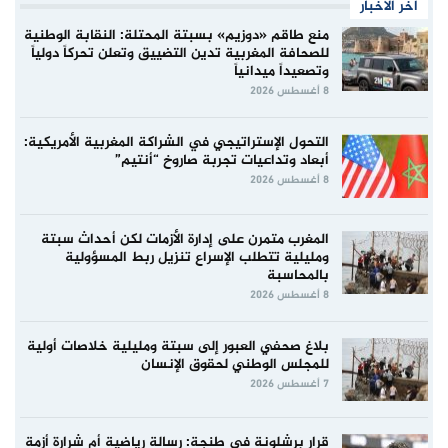
آخر الأخبار
منع طاقم «دوزيم» بسبتة المحتلة: النقابة الوطنية
للصحافة المغربية تدين التضييق وتعلن تحركاً دولياً
وتصعيداً ميدانياً
8 أغسطس 2026
التحول الإستراتيجي في الشراكة المغربية الأمريكية:
أبعاد وتداعيات تجربة صاروخ “أنتيم”
8 أغسطس 2026
المغرب متمرن على إدارة الأزمات لكن أحداث سبتة
ومليلية تتطلب الإسراع تنزيل ربط المسؤولية
بالمحاسبة
8 أغسطس 2026
بلاغ صحفي العبور إلى سبتة ومليلية خلاصات أولية
للمجلس الوطني لحقوق الإنسان
7 أغسطس 2026
قرار برشلونة في طنجة: رسالة رياضية أم شرارة أزمة