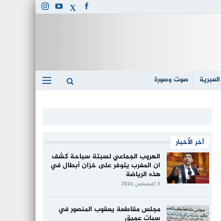
العبرية
صوت وصورة
آخر الأخبار
الهروب الجماعي لسبتة سباحة كشف
ان المغرب يتوفر على خزان أبطال في
هذه الرياضة
5 أغسطس 2026
مجلس مقاطعة يعقوب المنصور في
سبات عميق