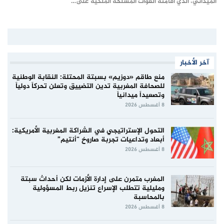
الميداني، الذي أقامته القوات المسلحة الملكية على…
آخر الأخبار
منع طاقم «دوزيم» بسبتة المحتلة: النقابة الوطنية
للصحافة المغربية تدين التضييق وتعلن تحركاً دولياً
وتصعيداً ميدانياً
8 أغسطس 2026
التحول الإستراتيجي في الشراكة المغربية الأمريكية:
أبعاد وتداعيات تجربة صاروخ “أنتيم”
8 أغسطس 2026
المغرب متمرن على إدارة الأزمات لكن أحداث سبتة
ومليلية تتطلب الإسراع تنزيل ربط المسؤولية
بالمحاسبة
8 أغسطس 2026