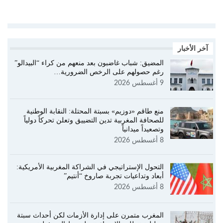
آخر الأخبار
المضيق: شباب غاضبون بعد منعهم من كراء “البيدالو”
رغم حصولهم على الرخص الضرورية…
9 أغسطس 2026
منع طاقم «دوزيم» بسبتة المحتلة: النقابة الوطنية
للصحافة المغربية تدين التضييق وتعلن تحركاً دولياً
وتصعيداً ميدانياً
8 أغسطس 2026
التحول الإستراتيجي في الشراكة المغربية الأمريكية:
أبعاد وتداعيات تجربة صاروخ “أنتيم”
8 أغسطس 2026
المغرب متمرن على إدارة الأزمات لكن أحداث سبتة