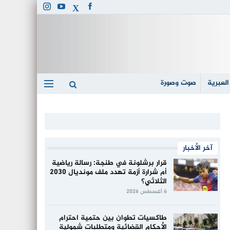
العبرية
صوت وصورة
آخر الأخبار
قرار برشلونة في طنجة: رسالة رياضية
أم شرارة أزمة تهدد ملف مونديال 2030
الثلاثي؟
6 أغسطس 2026
طاكسيات تطوان بين حتمية احترام
الأحكام القضائية ومتطلبات شمولية