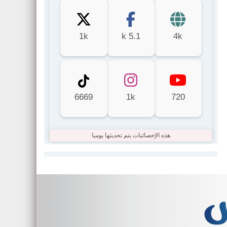
1k
5.1 k
4k
6669
1k
720
هذه الإحصائيات يتم تحديثها يوميا