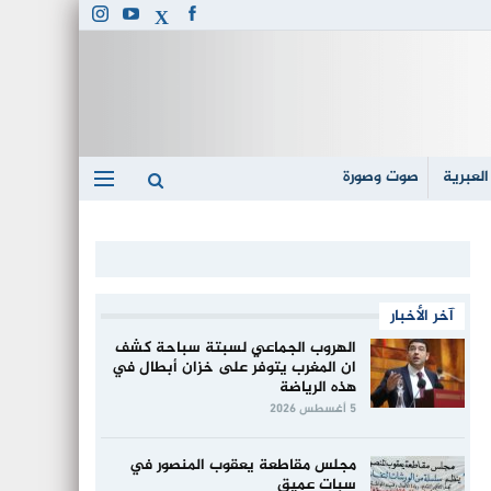
العبرية
صوت وصورة
آخر الأخبار
الهروب الجماعي لسبتة سباحة كشف
ان المغرب يتوفر على خزان أبطال في
هذه الرياضة
5 أغسطس 2026
مجلس مقاطعة يعقوب المنصور في
سبات عميق