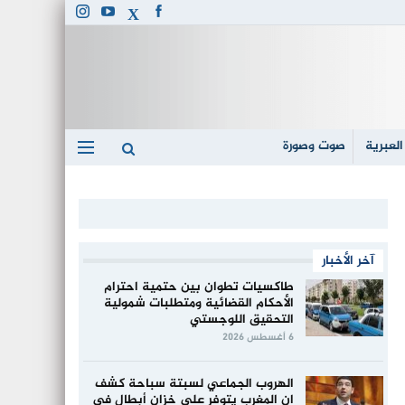
العبرية
صوت وصورة
آخر الأخبار
طاكسيات تطوان بين حتمية احترام
الأحكام القضائية ومتطلبات شمولية
التحقيق اللوجستي
6 أغسطس 2026
الهروب الجماعي لسبتة سباحة كشف
ان المغرب يتوفر على خزان أبطال في