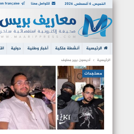
للتواصل معنا
on française
الخميس, 6 أغسطس, 2026
الرئيسية
أنشطة ملكية
أخبار وطنية
دولية
اقت
الرئيسية
أديسون بيير معلوف
مستجدات