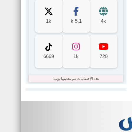
1k
5.1 k
4k
6669
1k
720
هذه الإحصائيات يتم تحديثها يوميا