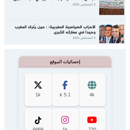
5 أغسطس 2026
الاحزاب السياسية المغربية: : حين يُترك المغرب
وحيداً في معاركه الكبرى
5 أغسطس 2026
إحصائيات الموقع
1k
5.1 k
4k
6669
1k
720