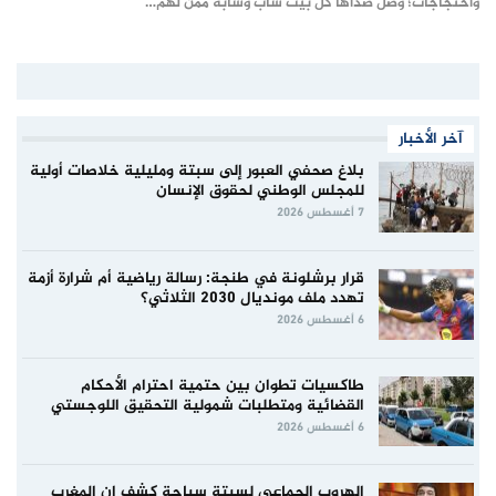
واحتجاجات؛ وصل صداها كل بيت شاب وشابة ممن لهم…
آخر الأخبار
بلاغ صحفي العبور إلى سبتة ومليلية خلاصات أولية
للمجلس الوطني لحقوق الإنسان
7 أغسطس 2026
قرار برشلونة في طنجة: رسالة رياضية أم شرارة أزمة
تهدد ملف مونديال 2030 الثلاثي؟
6 أغسطس 2026
طاكسيات تطوان بين حتمية احترام الأحكام
القضائية ومتطلبات شمولية التحقيق اللوجستي
6 أغسطس 2026
الهروب الجماعي لسبتة سباحة كشف ان المغرب