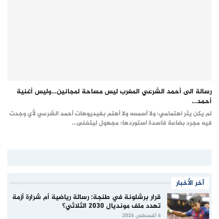
رسالة الى أحمد الشرعي المغرب ليس مساحة لمجانين…وليس أغنية
أحمد…
لم يكن يثر اهتمامي؛ ولا أسمعه ولا أهتم بفيديوهات أحمد الشرعي لأي وجدت
فيه مجرد بضاعة فاسدة استوردها؛ مجهول ليتغنى…
آخر الأخبار
قرار برشلونة في طنجة: رسالة رياضية أم شرارة أزمة
تهدد ملف مونديال 2030 الثلاثي؟
6 أغسطس 2026