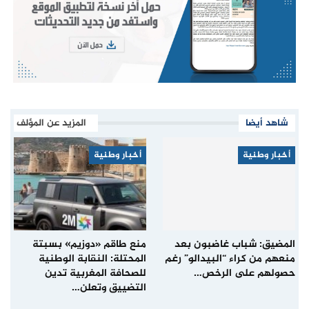
شاهد أيضا
المزيد عن المؤلف
أخبار وطنية
أخبار وطنية
المضيق: شباب غاضبون بعد
منع طاقم «دوزيم» بسبتة
منعهم من كراء “البيدالو” رغم
المحتلة: النقابة الوطنية
حصولهم على الرخص…
للصحافة المغربية تدين
التضييق وتعلن…