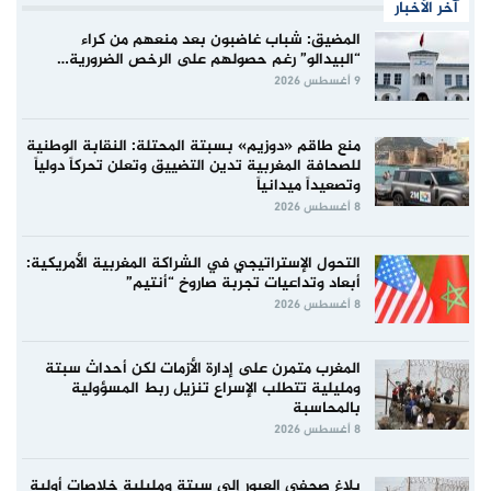
آخر الأخبار
المضيق: شباب غاضبون بعد منعهم من كراء
“البيدالو” رغم حصولهم على الرخص الضرورية…
9 أغسطس 2026
منع طاقم «دوزيم» بسبتة المحتلة: النقابة الوطنية
للصحافة المغربية تدين التضييق وتعلن تحركاً دولياً
وتصعيداً ميدانياً
8 أغسطس 2026
التحول الإستراتيجي في الشراكة المغربية الأمريكية:
أبعاد وتداعيات تجربة صاروخ “أنتيم”
8 أغسطس 2026
المغرب متمرن على إدارة الأزمات لكن أحداث سبتة
ومليلية تتطلب الإسراع تنزيل ربط المسؤولية
بالمحاسبة
8 أغسطس 2026
بلاغ صحفي العبور إلى سبتة ومليلية خلاصات أولية